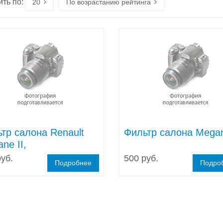
ть по:
20
По возрастанию рейтинга
тр салона Renault
Фильтр салона Megan
ne II,
уб.
500 руб.
Подробнее
Подро