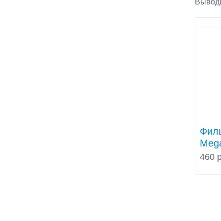
Выводи
Филь
Mega
460 р