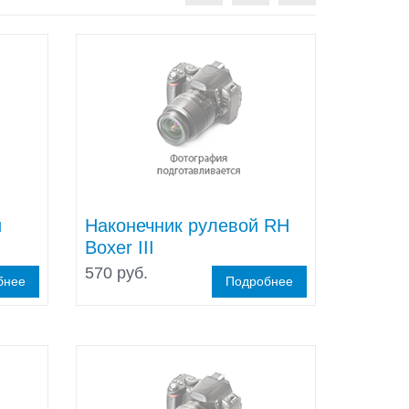
й
Наконечник рулевой RH
Boxer III
570 руб.
бнее
Подробнее