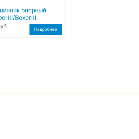
шипник опорный
erIII/BoxerIII
уб.
Подробнее