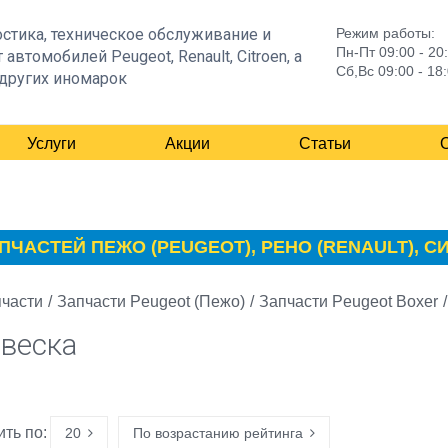
стика, техническое обслуживание и
Режим работы:
Пн-Пт 09:00 - 20
 автомобилей Peugeot, Renault, Citroen, а
Сб,Вс 09:00 - 18
других иномарок
Услуги
Акции
Статьи
ЕЙ ПЕЖО (PEUGEOT), РЕНО (RENAULT), СИТРО
части
/
Запчасти Peugeot (Пежо)
/
Запчасти Peugeot Boxer
/
веска
ть по:
20
По возрастанию рейтинга