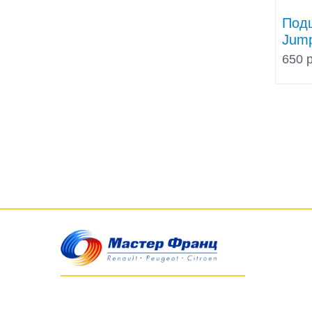
Под
Jump
650 р