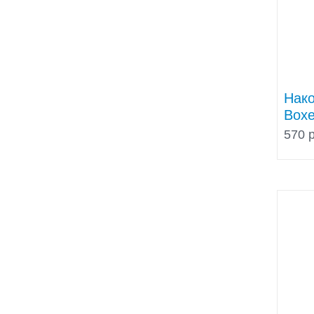
Нако
Boxe
570 р