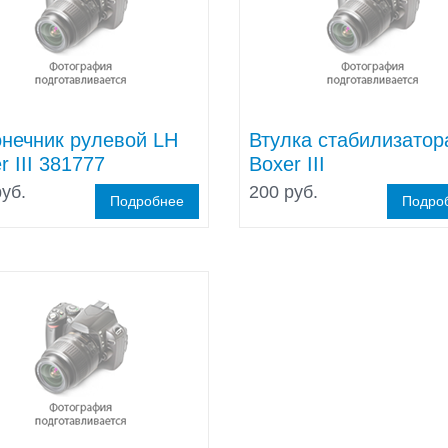
нечник рулевой LH
Втулка стабилизатор
r III 381777
Boxer III
уб.
200 руб.
Подробнее
Подро