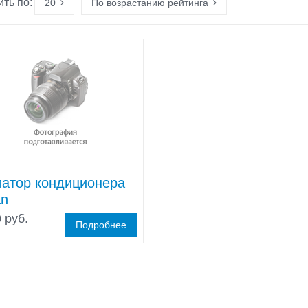
ть по:
20
По возрастанию рейтинга
атор кондиционерa
an
 руб.
Подробнее