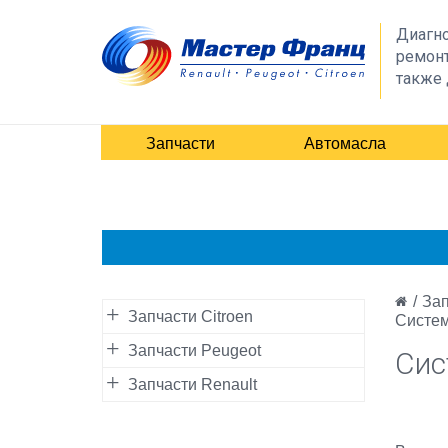
Диагно
ремонт
также 
Запчасти
Автомасла
/
Зап
Запчасти Citroen
Систем
Запчасти Peugeot
Сис
Запчасти Renault