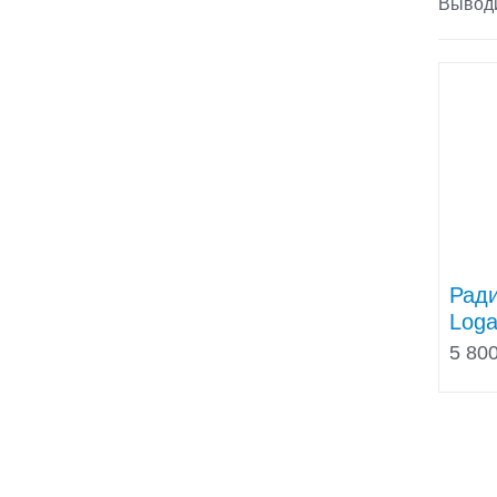
Выводи
Ради
Log
5 800