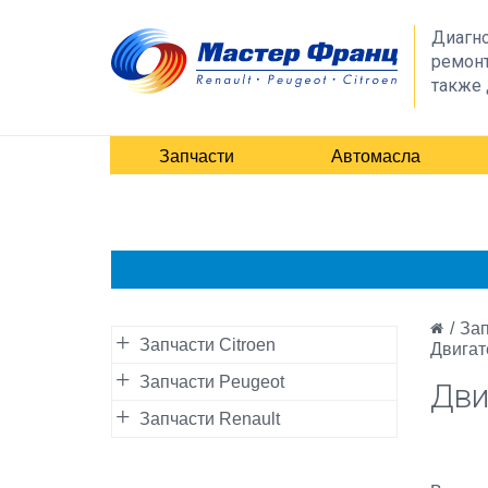
Диагно
ремонт
также 
Запчасти
Автомасла
/
Зап
Запчасти Citroen
Двигате
Запчасти Peugeot
Дви
Запчасти Renault