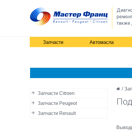
Диагно
ремонт
также 
Запчасти
Автомасла
/
Зап
Запчасти Citroen
Под
Запчасти Peugeot
Запчасти Renault
Выводи