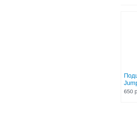
Под
Jump
650 р