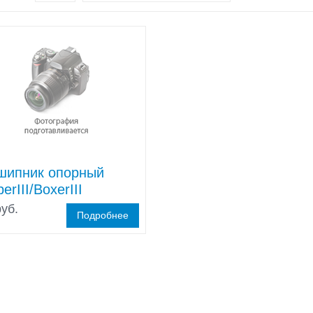
шипник опорный
erIII/BoxerIII
уб.
Подробнее