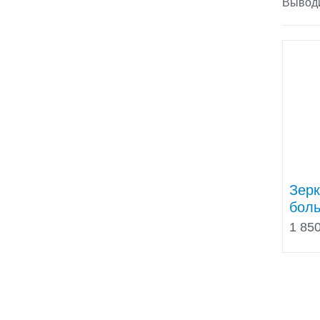
Выводи
Зерк
боль
1 850