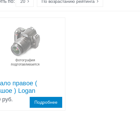
ть по:
20
По возрастанию рейтинга
ало правое (
шое ) Logan
 руб.
Подробнее